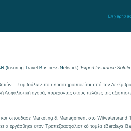
Επιχειρήσεις
N (I
nsuring
T
ravel
B
usiness
N
etwork) ‘
Expert Insurance Soluti
αβητών – Συμβούλων που δραστηριοποιείται από τον Δεκέμβρι
ή Ασφαλιστική αγορά, παρέχοντας στους πελάτες της αξιόπιστες
 και σπούδασε Marketing & Management στο Witwatersrand T
αετία εργάσθηκε στον Τραπεζοασφαλιστικό τομέα (Barclays Bank