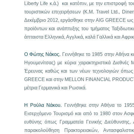
Liberty Life κ.ά.) και κατόπιν, με την επιστροφή
τουριστικών επιχειρήσεων (Κ.Μ. Travel Ltd., Din
Δεκέμβριο 2012, εργάσθηκε στην AIG GREECE ως Π
προϊόντων και ανάπτυξης του τμήματος Ταξιδιωτικ
άπταιστα Ελληνικά, Αγγλικά, καλά Γαλλικά και Αφρικ
Ο Φώτης Νάκος.
Γεννήθηκε το 1985 στην Αθήνα κ
Ηγουμενίτσας) με κύρια χαρακτηριστικά Διεθνές
Έρευνας καθώς και των νέων τεχνολογιών όπως Η
GREECE και στην MELLON FINANCIAL PRODUCTS SA κ
μέτρια Γερμανικά και Ρωσικά.
Η Ρούλα Νάκου.
Γεννήθηκε στην Αθήνα το 1955
Εισερχόμενο Τουρισμό και από το 1980 στον Ασφα
ευθύνης όπως Γραμματεία Γενικής Διεύθυνσης, 
παρακολούθηση Πρακτορειακών, Αντασφαλισ