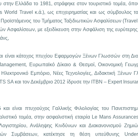
 του στην Ελλάδα το 1981, στράφηκε στον τουριστικό τομέα, 
ers World Travel κ.ά.), ως επιχειρηματίας και ως σύμβουλος 
ροϊστάμενος του Τμήματος Ταξιδιωτικών Ασφαλίσεων (Travel 
ών Ασφαλίσεων, με εξειδίκευση στην Ασφάλιση της ευρύτερης
άνς,
αι είναι κάτοχος πτυχίου Εφαρμογών Ξένων Γλωσσών στη Διο
 Management, Ευρωπαϊκό Δίκαιο & Θεσμοί, Οικονομική Γεωγρ
λεκτρονικό Εμπόριο, Νέες Τεχνολογίες, Διδακτική Ξένων Γ
αι τον Δεκέμβριο 2012 ίδρυσε την ΙΤΒΝ – Expert Insurance 
 και είναι πτυχιούχος Γαλλικής Φιλολογίας του Πανεπιστη
λιστικό τομέα, στην ασφαλιστική εταιρία Le Mans Assuranc
Λογιστηρίου, Ανάληψης Κινδύνων και Διακανονισμού Ζημι
τικών Συμβάσεων, κατέκτησε τη θέση υπεύθυνης Unde